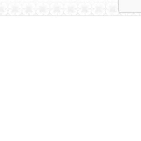
Dubai Caravans
About Us
Contact Us
© Dubai Caravans 2026
More Info
Where to Collect
Testimonials
Terms & Privacy
Contact
Social
Instagram
Youtube
Tiktok