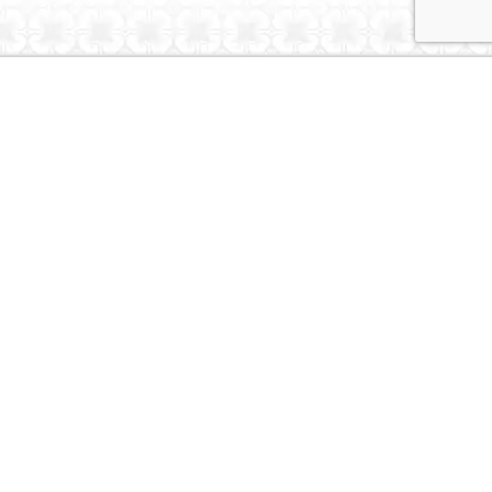
Dubai Caravans
About Us
Contact Us
© Dubai Caravans 2026
More Info
Where to Collect
Testimonials
Terms & Privacy
Contact
Social
Instagram
Youtube
Tiktok