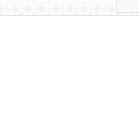
Dubai Caravans
About Us
Contact Us
© Dubai Caravans 2026
More Info
Where to Collect
Testimonials
Terms & Privacy
Contact
Social
Instagram
Youtube
Tiktok