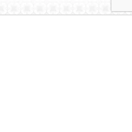
Dubai Caravans
About Us
Contact Us
© Dubai Caravans 2026
More Info
Where to Collect
Testimonials
Terms & Privacy
Contact
Social
Instagram
Youtube
Tiktok