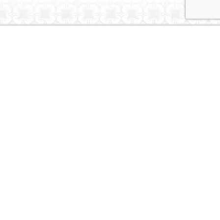
Dubai Caravans
About Us
Contact Us
© Dubai Caravans 2026
More Info
Where to Collect
Testimonials
Terms & Privacy
Contact
Social
Instagram
Youtube
Tiktok