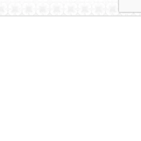
Dubai Caravans
About Us
Contact Us
© Dubai Caravans 2026
More Info
Where to Collect
Testimonials
Terms & Privacy
Contact
Social
Instagram
Youtube
Tiktok