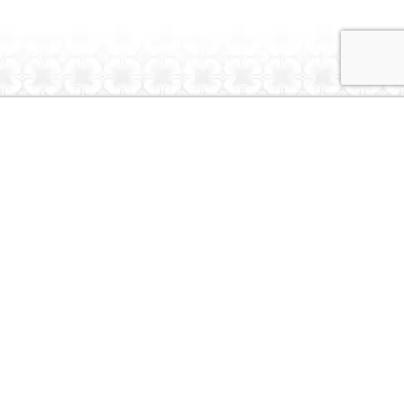
Dubai Caravans
About Us
Contact Us
© Dubai Caravans 2026
More Info
Where to Collect
Testimonials
Terms & Privacy
Contact
Social
Instagram
Youtube
Tiktok