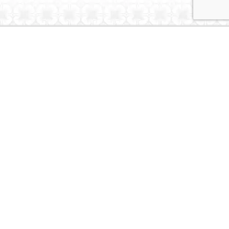
Dubai Caravans
About Us
Contact Us
© Dubai Caravans 2026
More Info
Where to Collect
Testimonials
Terms & Privacy
Contact
Social
Instagram
Youtube
Tiktok