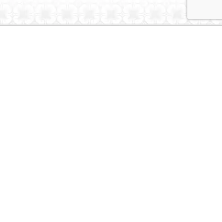
Dubai Caravans
About Us
Contact Us
© Dubai Caravans 2026
More Info
Where to Collect
Testimonials
Terms & Privacy
Contact
Social
Instagram
Youtube
Tiktok