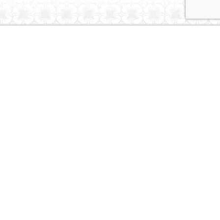
Dubai Caravans
About Us
Contact Us
© Dubai Caravans 2026
More Info
Where to Collect
Testimonials
Terms & Privacy
Contact
Social
Instagram
Youtube
Tiktok