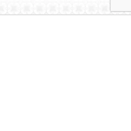
Dubai Caravans
About Us
Contact Us
© Dubai Caravans 2026
More Info
Where to Collect
Testimonials
Terms & Privacy
Contact
Social
Instagram
Youtube
Tiktok