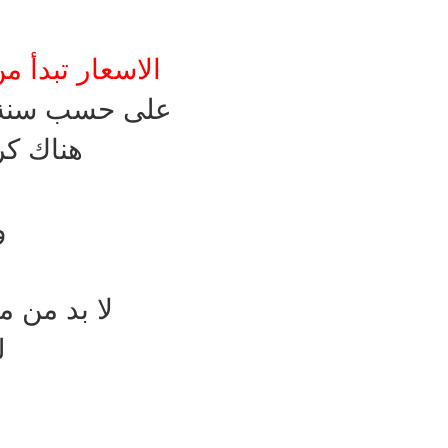
الاسعار تبدأ من 5 الاف درهم اماراتي و حتى 200 الف درهم 
على حسب سنة ال
هناك كرفانا
و
لا بد من م
ل