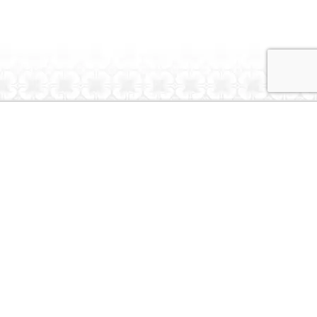
Dubai Caravans
About Us
Contact Us
© Dubai Caravans 2026
More Info
Where to Collect
Testimonials
Terms & Privacy
Contact
Social
Instagram